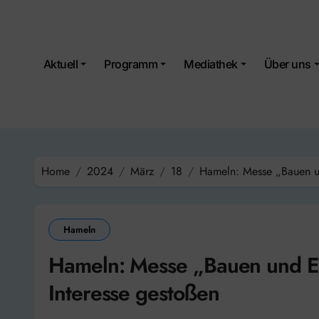
Skip
to
content
Aktuell
Programm
Mediathek
Über uns
Home
2024
März
18
Hameln: Messe „Bauen un
Hameln
Hameln: Messe „Bauen und Ene
Interesse gestoßen