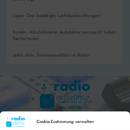
Lippe: Drei bestätigte Luchsbeobachtungen!
Rinteln: Alkoholisierter Autofahrer verursacht hohen
Sachschaden
radio aktiv: Ferienpassaktion im Radio!
Hameln 99.3 – Bad Pyrmont 94.8 – Bad Münder 107.2 –
DAB+ 9C
Cookie-Zustimmung verwalten