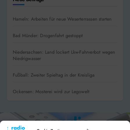
Hameln: Arbeiten für neue Weserterrassen starten
Bad Münder: Drogenfahrt gestoppt
Niedersachsen: Land lockert Lkw-Fahrverbot wegen
Niedrigwasser
Fußball: Zweiter Spieltag in der Kreisliga
Ockensen: Mosterei wird zur Legowelt