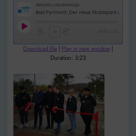
Aktuelle Lokalbeiträge
Play
1x
00:00
/
3:23
Rewind
Fast
Episode
10
Forward
Download file
|
Play in new window
|
Seconds
30
Duration: 3:23
seconds