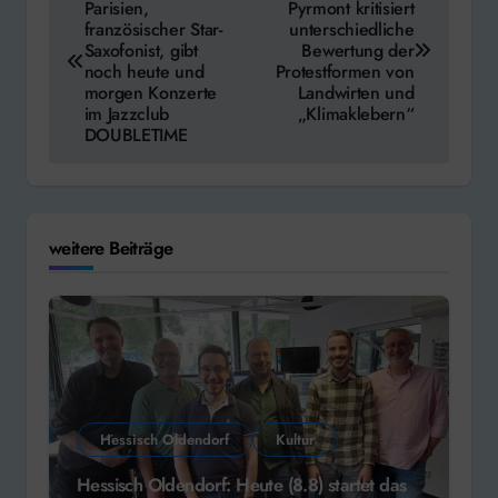
Parisien,
Pyrmont kritisiert
französischer Star-
unterschiedliche
Saxofonist, gibt
Bewertung der
noch heute und
Protestformen von
morgen Konzerte
Landwirten und
im Jazzclub
„Klimaklebern“
DOUBLETIME
weitere Beiträge
Hessisch Oldendorf
Kultur
Hessisch Oldendorf: Heute (8.8) startet das