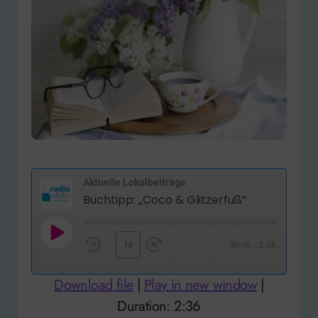
Aktuelle Lokalbeiträge
Buchtipp: „Coco & Glitzerfuß“
Play
1x
00:00
/
2:36
Rewind
Fast
Episode
10
Forward
Download file
|
Play in new window
|
Seconds
30
Duration: 2:36