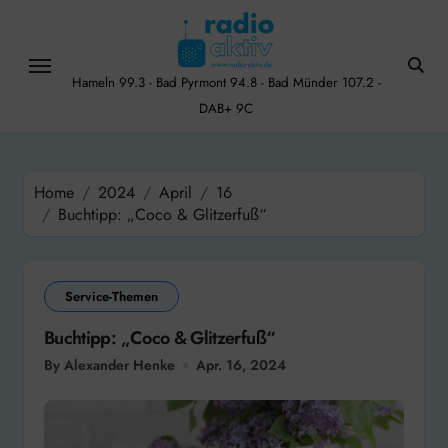
Skip
to
content
Hameln 99.3 - Bad Pyrmont 94.8 - Bad Münder 107.2 -
DAB+ 9C
Home
2024
April
16
Buchtipp: „Coco & Glitzerfuß“
Service-Themen
Buchtipp: „Coco & Glitzerfuß“
By Alexander Henke
Apr. 16, 2024