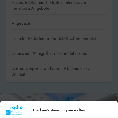
Hessisch Oldendorf: Großes Interesse an
Ferienpass-Angeboten
Angedacht
Hameln: Radfahrerin bei Unfall schwer verletzt
Lauenstein: Minigolf am Naturerlebnisbad
Dörpe: Carport-Brand durch Abflämmen von
Unkraut
Cookie-Zustimmung verwalten