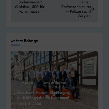
Bodenwerder:
Hamel:
Aktion „300 für
Radfahrerin stürzt
Münchhausen“
– Polizei sucht
Zeugen
weitere Beiträge
Hameln
Service-Themen
Volksbank Hameln-Stadthagen:
Ausbildungsjahr hat begonnen!
Aug. 5, 2026