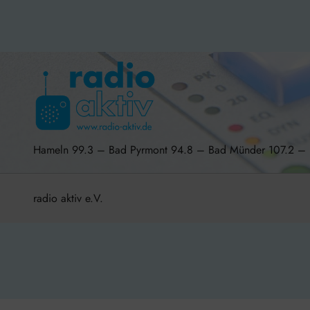
Hameln 99.3 – Bad Pyrmont 94.8 – Bad Münder 107.2 
radio aktiv e.V.
BlogData
by
Themeansar
.