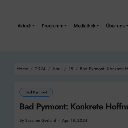
Skip
to
content
Aktuell
Programm
Mediathek
Über uns
Home
2024
April
18
Bad Pyrmont: Konkrete H
Bad Pyrmont
Bad Pyrmont: Konkrete Hoffnu
By Susanne Gerland
Apr. 18, 2024