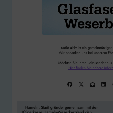
radio aktiv ist ein gemeinnützige
Wir bedanken uns bei unserem Förde
Möchten Sie Ihren Lokalsender aus
Hier finden Sie nähere Infor
Beitragsnavigation
Hameln: Stadt gründet gemeinsam mit der
Sparkasse Hameln-Weserbergland den