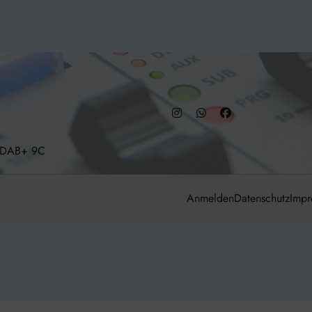
– DAB+ 9C
Anmelden
Datenschutz
Impr