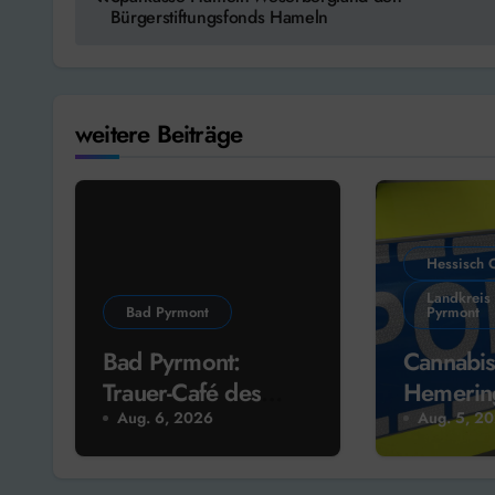
Bürgerstiftungsfonds Hameln
weitere Beiträge
Hessisch 
Landkreis
Bad Pyrmont
Pyrmont
Bad Pyrmont:
Cannabis
Trauer-Café des
Hemerin
Hospiz-Vereins
vorläufi
Aug. 6, 2026
Aug. 5, 2
Festnah