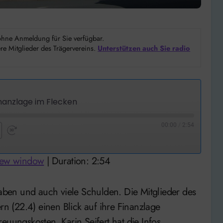
d ohne Anmeldung für Sie verfügbar.
e Mitglieder des Trägervereins.
Unterstützen auch Sie radio
nanzlage im Flecken
00:00
/
2:54
nd
Fast
Forward
new window
|
Duration: 2:54
nds
30
seconds
 (22.4) einen Blick auf ihre Finanzlage
euungskosten. Karin Seifert hat die Infos