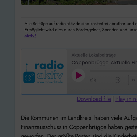
Alle Beiträge auf radio-aktiv.de sind kostenfrei abrufbar un
Ermöglicht wird dies durch Fördergelder, Spenden und unser
aktiv!
Aktuelle Lokalbeiträge
Coppenbrügge: Aktuelle Fi
Play
1x
Mute/Unmute
Rewi
Episode
Episode
10
Download file
|
Play in 
Seco
Die Kommunen im Landkreis haben viele Aufgaben und auch viele Schulden. Die Mitglieder des
Finanzausschuss in Coppenbrügge haben gestern
geworfen. Der größte Posten sind die Kinderbetr