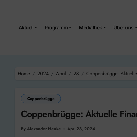
Skip
to
content
Aktuell
Programm
Mediathek
Über uns
Home
2024
April
23
Coppenbrügge: Aktuelle
Coppenbrügge
Coppenbrügge: Aktuelle Fina
By Alexander Henke
Apr. 23, 2024