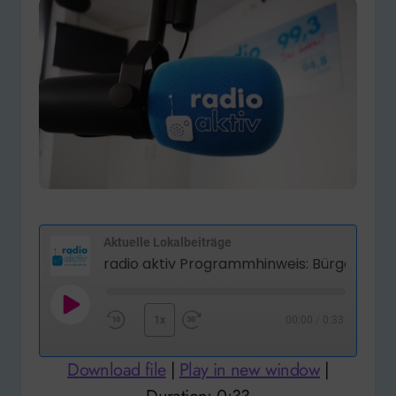
Aktuelle Lokalbeiträge
Play
1x
00:00
/
0:33
Rewind
Fast
Episode
10
Forward
Download file
|
Play in new window
|
Seconds
30