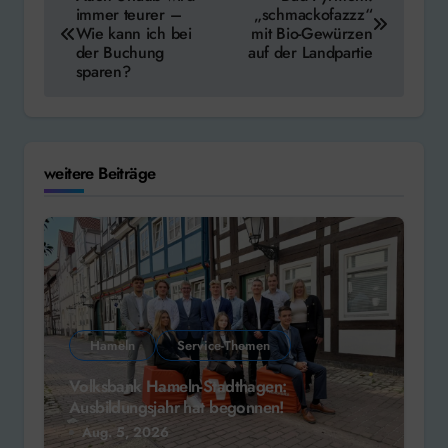
immer teurer –
„schmackofazzz“
Wie kann ich bei
mit Bio-Gewürzen
der Buchung
auf der Landpartie
sparen?
weitere Beiträge
Hameln
Service-Themen
Volksbank Hameln-Stadthagen:
Ausbildungsjahr hat begonnen!
Aug. 5, 2026