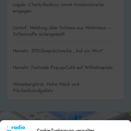
Lügde: Charity-Radtour nimmt Kinderwünsche
entgegen
Lüntorf: Meldung über Schüsse aus Wohnhaus –
Softairwaffe sichergestellt
Hameln: SPD-Gesprächsreihe „Auf ein Wort“
Hameln: Fairtrade Pop-up-Café auf Wilhelmsplatz
Weserbergland: Hohe Wald- und
Flächenbrandgefahr
Cookie-Zustimmung verwalten