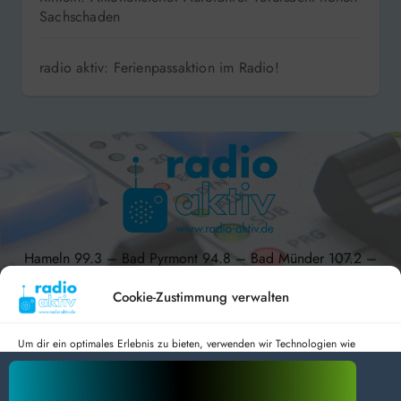
Sachschaden
radio aktiv: Ferienpassaktion im Radio!
Hameln 99.3 – Bad Pyrmont 94.8 – Bad Münder 107.2 –
DAB+ 9C
Cookie-Zustimmung verwalten
Um dir ein optimales Erlebnis zu bieten, verwenden wir Technologien wie
Cookies, um Geräteinformationen zu speichern und/oder darauf zuzugreifen.
radio aktiv e.V.
Wenn du diesen Technologien zustimmst, können wir Daten wie das
Surfverhalten oder eindeutige IDs auf dieser Website verarbeiten. Wenn du