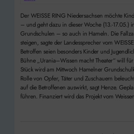
Der WEISSE RING Niedersachsen möchte Kinder und Jugendliche vor Cyber-Mobbing schützen
– und geht dazu in dieser Woche (13.-17.05.) in
Grundschulen – so auch in Hameln. Die Fallz
steigen, sagte der Landessprecher vom WEISS
Betroffen seien besonders Kinder und Jugendli
Bühne „Urania–Wissen macht Theater“ will für
Stück wird am Mittwoch Hamelner Grundschulki
Rolle von Opfer, Täter und Zuschauern beleuch
auf die Betroffenen auswirkt, sagt Henze. Geplan
führen. Finanziert wird das Projekt vom Weiss