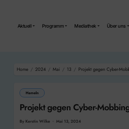
Skip
to
content
Aktuell
Programm
Mediathek
Über uns
Home
2024
Mai
13
Projekt gegen Cyber-Mob
Hameln
Projekt gegen Cyber-Mobbin
By Kerstin Wilke
Mai 13, 2024