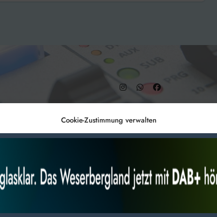
– DAB+ 9C
Cookie-Zustimmung verwalten
Anmelden
Datenschutz
Impr
es, um
Alles akzeptieren
Nur Not
 Technologien
r Website
 bestimmte Merkmale