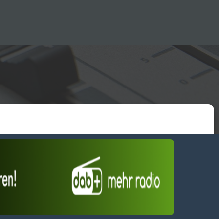
essum
wendiges akzeptieren
Einstellungen ansehen
Dienste verwalten