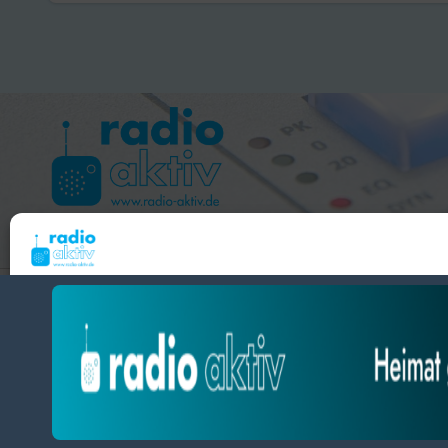
Hameln 99.3 – Bad Pyrmont 94.8 – Bad Münder 107.2 
Um dir ein optimales Erlebnis zu bieten, verwenden wir Technologien wie Cooki
radio aktiv e.V.
Geräteinformationen zu speichern und/oder darauf zuzugreifen. Wenn du diesen
zustimmst, können wir Daten wie das Surfverhalten oder eindeutige IDs auf diese
BlogData
by
Themeansar
.
verarbeiten. Wenn du deine Zustimmung nicht erteilst oder zurückziehst, können
und Funktionen beeinträchtigt werden.
Datenschutz
Impressum