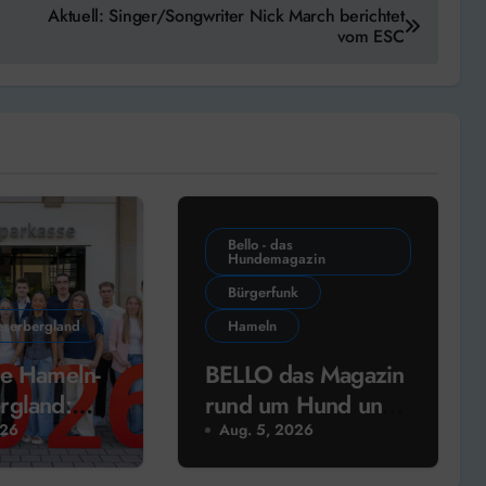
Aktuell: Singer/Songwriter Nick March berichtet
vom ESC
Bello - das
Hundemagazin
Bürgerfunk
serbergland
Hameln
e Hameln-
BELLO das Magazin
rgland:
rund um Hund und
ung
Mensch am 2.
026
Aug. 5, 2026
!
August 2026