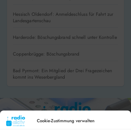
Hessisch Oldendorf: Anmeldeschluss für Fahrt zur
Landesgartenschau
Harderode: Böschungsbrand schnell unter Kontrolle
Coppenbrügge: Böschungsbrand
Bad Pyrmont: Ein Mitglied der Drei Fragezeichen
kommt ins Weserbergland
Cookie-Zustimmung verwalten