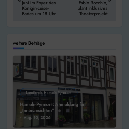
Juni im Foyer des
Fabio Rocchio,
Königin-Luise-
plant inklusives
Bades um 18 Uhr
Theaterprojekt
weitere Beiträge
Landkreis Hameln-Pyrmont
Hameln-Pyrmont: Anmeldung für
„Innenansichten“
Aug. 10, 2026