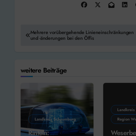
Beitragsnavigation
Mehrere vorübergehende Linieneinschränkungen
und -änderungen bei den Öffis
weitere Beiträge
Landkreis
Landkreis Schaumburg
Region We
Rinteln:
Weserbe