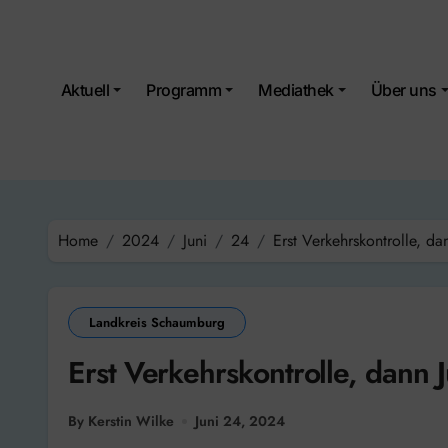
Skip
to
content
Aktuell
Programm
Mediathek
Über uns
Home
2024
Juni
24
Erst Verkehrskontrolle, da
Landkreis Schaumburg
Erst Verkehrskontrolle, dann 
By Kerstin Wilke
Juni 24, 2024