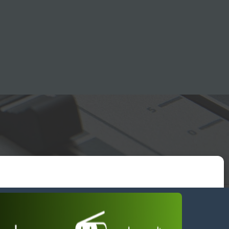
essum
wendiges akzeptieren
Einstellungen ansehen