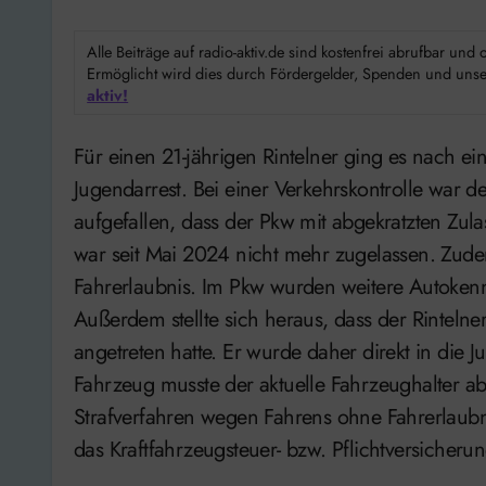
Alle Beiträge auf radio-aktiv.de sind kostenfrei abrufbar un
Ermöglicht wird dies durch Fördergelder, Spenden und unser
aktiv!
Für einen 21-jährigen Rintelner ging es nach einer Verkehrskontrolle in Bückeburg direkt in den
Jugendarrest. Bei einer Verkehrskontrolle war 
aufgefallen, dass der Pkw mit abgekratzten Zu
war seit Mai 2024 nicht mehr zugelassen. Zudem 
Fahrerlaubnis. Im Pkw wurden weitere Autokenn
Außerdem stellte sich heraus, dass der Rinteln
angetreten hatte. Er wurde daher direkt in die 
Fahrzeug musste der aktuelle Fahrzeughalter a
Strafverfahren wegen Fahrens ohne Fahrerlaub
das Kraftfahrzeugsteuer- bzw. Pflichtversicheru