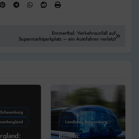
Emmerthal: Verkehrsunfall auf
Supermarktparkplatz – ein Autofahrer verletzt
 Schaumburg
serbergland
Landkreis Schaumburg
rgland:
Rinteln: