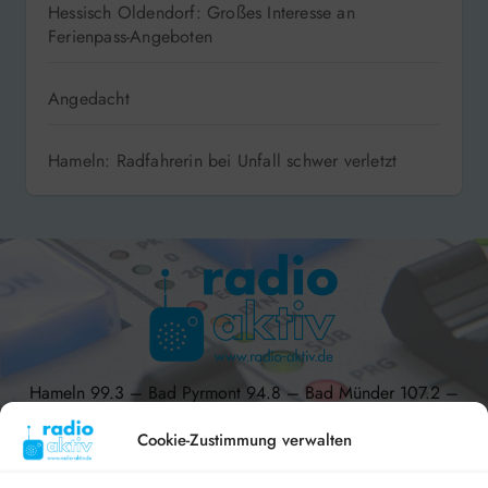
Hessisch Oldendorf: Großes Interesse an
Ferienpass-Angeboten
Angedacht
Hameln: Radfahrerin bei Unfall schwer verletzt
Hameln 99.3 – Bad Pyrmont 94.8 – Bad Münder 107.2 –
DAB+ 9C
Cookie-Zustimmung verwalten