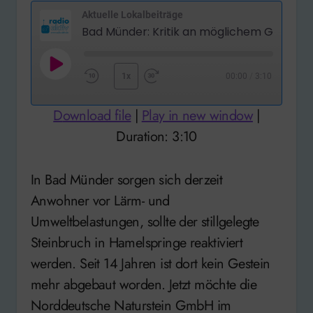
Aktuelle Lokalbeiträge
Bad Münd
Play
1x
00:00
/
3:10
Rewind
Fast
Episode
10
Forward
Download file
|
Play in new window
|
Seconds
30
Duration: 3:10
seconds
In Bad Münder sorgen sich derzeit
Anwohner vor Lärm- und
Umweltbelastungen, sollte der stillgelegte
Steinbruch in Hamelspringe reaktiviert
werden. Seit 14 Jahren ist dort kein Gestein
mehr abgebaut worden. Jetzt möchte die
Norddeutsche Naturstein GmbH im