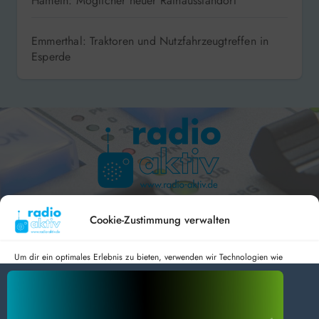
Hameln: Möglicher neuer Rathausstandort
Emmerthal: Traktoren und Nutzfahrzeugtreffen in
Esperde
Hameln 99.3 – Bad Pyrmont 94.8 – Bad Münder 107.2 –
DAB+ 9C
Cookie-Zustimmung verwalten
Um dir ein optimales Erlebnis zu bieten, verwenden wir Technologien wie
Cookies, um Geräteinformationen zu speichern und/oder darauf zuzugreifen.
Wenn du diesen Technologien zustimmst, können wir Daten wie das
radio aktiv e.V.
Surfverhalten oder eindeutige IDs auf dieser Website verarbeiten. Wenn du
deine Zustimmung nicht erteilst oder zurückziehst, können bestimmte Merkmale