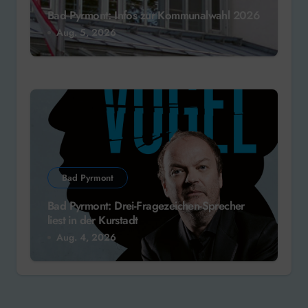
Bad Pyrmont: Infos zur Kommunalwahl 2026
Aug. 5, 2026
Bad Pyrmont
Bad Pyrmont: Drei-Fragezeichen-Sprecher
liest in der Kurstadt
Aug. 4, 2026