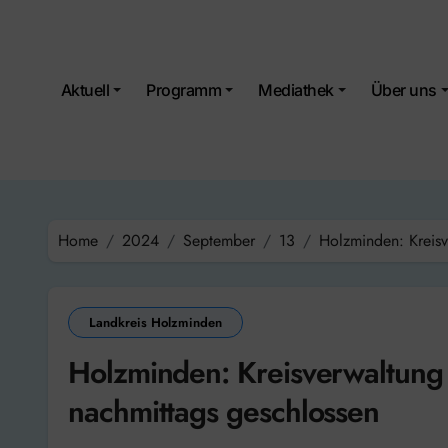
Skip
to
content
Aktuell
Programm
Mediathek
Über uns
Home
2024
September
13
Holzminden: Kreisv
Landkreis Holzminden
Holzminden: Kreisverwaltung 
nachmittags geschlossen