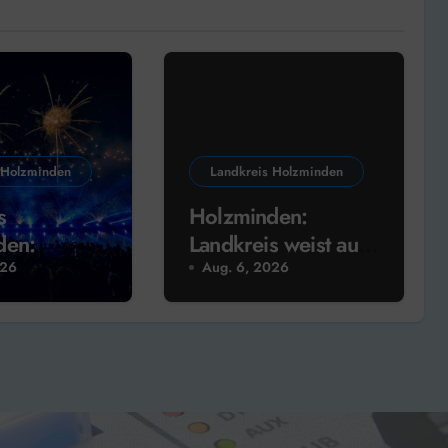
 Holzminden
Landkreis Holzminden
s
Holzminden:
den:
Landkreis weist auf
st
Regeln für
026
Aug. 6, 2026
der feiert
Wasserentnahmen
hin