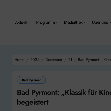
Skip
to
content
Aktuell
Programm
Mediathek
Über uns
Home
2024
Dezember
21
Bad Pyrmont: „Klass
Bad Pyrmont
Bad Pyrmont: „Klassik für Ki
begeistert