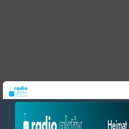
Um dir ein optimales Erlebnis zu bieten, verwenden wir Technologien wie Cooki
Geräteinformationen zu speichern und/oder darauf zuzugreifen. Wenn du diesen
zustimmst, können wir Daten wie das Surfverhalten oder eindeutige IDs auf diese
verarbeiten. Wenn du deine Zustimmung nicht erteilst oder zurückziehst, können
und Funktionen beeinträchtigt werden.