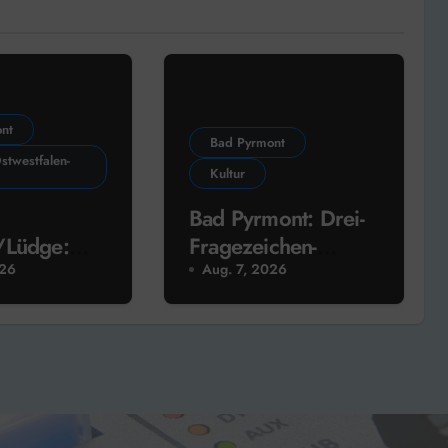
nt
Bad Pyrmont
stwestfalen-
Kultur
Bad Pyrmont: Drei-
/Lüdge:
Fragezeichen-
genossensch
Sprecher liest heute
026
Aug. 7, 2026
 neue
im Schlosshof
ritisch