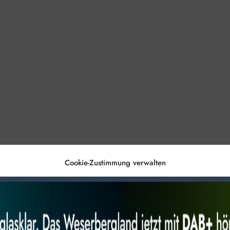
Cookie-Zustimmung verwalten
es, um
Alles akzeptieren
Nur Not
 Technologien
r Website
 bestimmte Merkmale