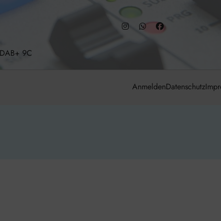
– DAB+ 9C
Anmelden
Datenschutz
Impr