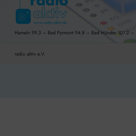
Hameln 99.3 – Bad Pyrmont 94.8 – Bad Münder 107.2 
radio aktiv e.V.
BlogData
by
Themeansar
.