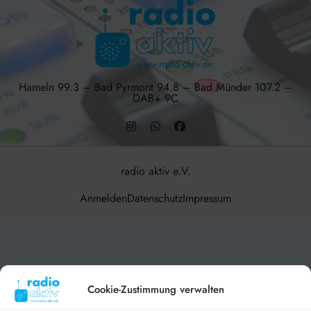
Hameln 99.3 – Bad Pyrmont 94.8 – Bad Münder 107.2 –
DAB+ 9C
radio aktiv e.V.
Anmelden
Datenschutz
Impressum
BlogData
by
Themeansar
.
Cookie-Zustimmung verwalten