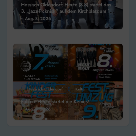
Hessisch Oldendorf: Heute (8.8) startet das
3. „Jazz-Picknick“ auf dem Kirchplatz um 13
Uhr
Aug. 8, 2026
Hessisch Oldendorf
Kultur
Fuhlen: Heute startet die Kirmes!
Aug. 7, 2026