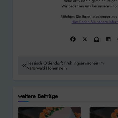
radio aktiv ist ein gemeinnützige
Wir bedanken uns bei unserem Förde
Möchten Sie Ihren Lokalsender aus
Hier finden Sie nähere Infor
Beitragsnavigation
Hessisch Oldendorf: Frühlingserwachen im
NatUrwald Hohenstein
weitere Beiträge