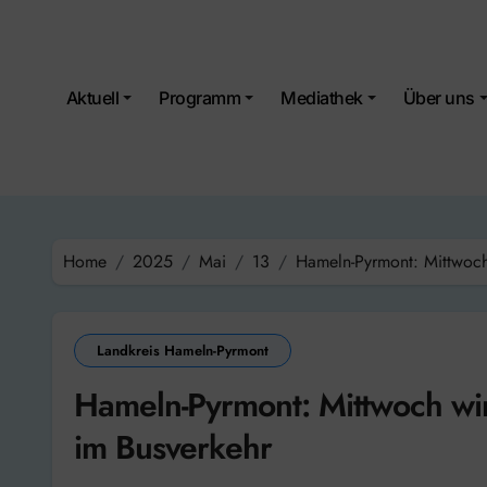
Skip
to
content
Aktuell
Programm
Mediathek
Über uns
Home
2025
Mai
13
Hameln-Pyrmont: Mittwoch
Landkreis Hameln-Pyrmont
Hameln-Pyrmont: Mittwoch wi
im Busverkehr