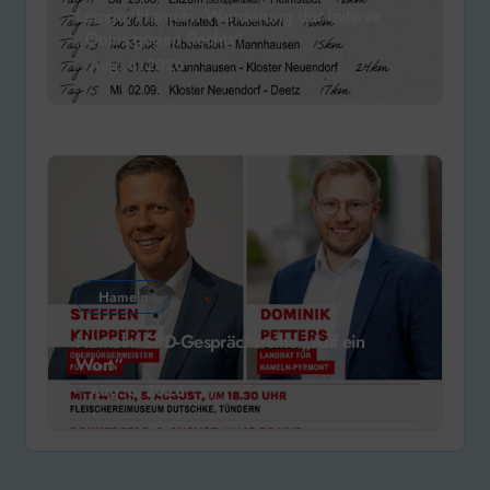
Lemgo/Hameln: Wanderung der Initiave
„Omas gegen Rechts“
Aug. 6, 2026
Hameln
Hameln: SPD-Gesprächsreihe „Auf ein
Wort“
Aug. 6, 2026