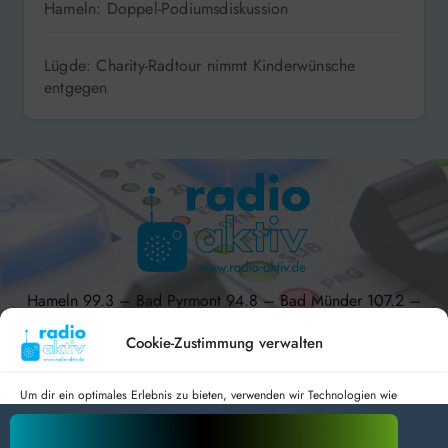
Hameln: Doppel-Podiumsdiskussion
Lügde: Charity-Radtour nimmt Kinderwünsche
entgegen
Hameln 99.3 – Bad Pyrmont 94.8 – Bad Münder 107.2 –
DAB+ 9C
Cookie-Zustimmung verwalten
Um dir ein optimales Erlebnis zu bieten, verwenden wir Technologien wie
Cookies, um Geräteinformationen zu speichern und/oder darauf zuzugreifen.
radio aktiv e.V.
Wenn du diesen Technologien zustimmst, können wir Daten wie das