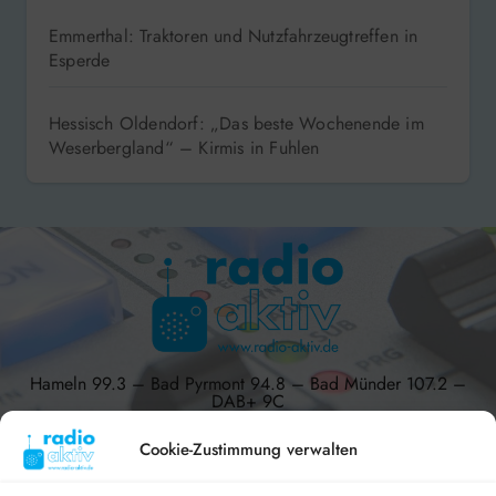
Emmerthal: Traktoren und Nutzfahrzeugtreffen in
Esperde
Hessisch Oldendorf: „Das beste Wochenende im
Weserbergland“ – Kirmis in Fuhlen
Hameln 99.3 – Bad Pyrmont 94.8 – Bad Münder 107.2 –
DAB+ 9C
Cookie-Zustimmung verwalten