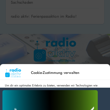
Sachschaden
radio aktiv: Ferienpassaktion im Radio!
Hameln 99.3 – Bad Pyrmont 94.8 – Bad Münder 107.2 –
DAB+ 9C
Cookie-Zustimmung verwalten
Um dir ein optimales Erlebnis zu bieten, verwenden wir Technologien wie
Cookies, um Geräteinformationen zu speichern und/oder darauf zuzugreifen.
Wenn du diesen Technologien zustimmst, können wir Daten wie das
radio aktiv e.V.
Surfverhalten oder eindeutige IDs auf dieser Website verarbeiten. Wenn du
deine Zustimmung nicht erteilst oder zurückziehst, können bestimmte Merkmale
Anmelden
Datenschutz
Impressum
und Funktionen beeinträchtigt werden.