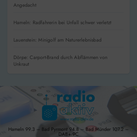
Angedacht
Hameln: Radfahrerin bei Unfall schwer verletzt
Lauenstein: Minigolf am Naturerlebnisbad
Dörpe: Carport-Brand durch Abflämmen von
Unkraut
Hameln 99.3 – Bad Pyrmont 94.8 – Bad Münder 107.2 –
DAB+ 9C