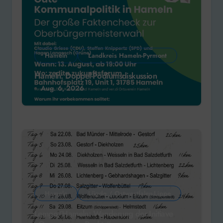
Hameln
Landkreis Hameln-Pyrmont
Hameln: Doppel-Podiumsdiskussion
Aug. 6, 2026
Hameln
Lügde / Ostwestfalen-Lippe
Lemgo/Hameln: Wanderung der Initiave