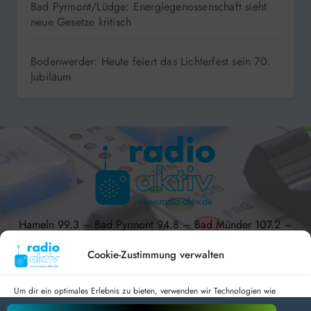
Bad Pyrmont/Lüdge: Energiegenossenschaft sieht
neue Gesetze kritisch
Bodenwerder: Heute feiert das Lichterfest sein 70.
Jubiläum
Hameln 99.3 – Bad Pyrmont 94.8 – Bad Münder 107.2 –
DAB+ 9C
Cookie-Zustimmung verwalten
Um dir ein optimales Erlebnis zu bieten, verwenden wir Technologien wie
Cookies, um Geräteinformationen zu speichern und/oder darauf zuzugreifen.