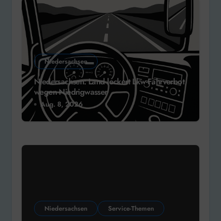
Niedersachsen
Niedersachsen: Land lockert Lkw-Fahrverbot
wegen Niedrigwasser
Aug. 8, 2026
Niedersachsen
Service-Themen