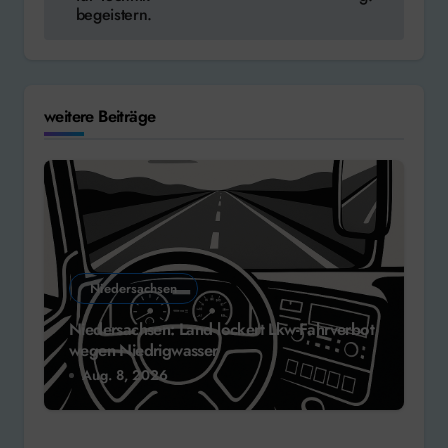
begeistern.
weitere Beiträge
Niedersachsen
Niedersachsen: Land lockert Lkw-Fahrverbot
wegen Niedrigwasser
Aug. 8, 2026