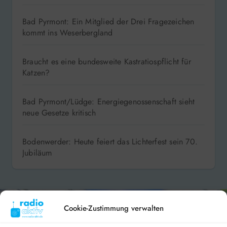
Bad Pyrmont: Ein Mitglied der Drei Fragezeichen
kommt ins Weserbergland
Braucht es eine bundesweite Kastratiospflicht für
Katzen?
Bad Pyrmont/Lüdge: Energiegenossenschaft sieht
neue Gesetze kritisch
Bodenwerder: Heute feiert das Lichterfest sein 70.
Jubiläum
Cookie-Zustimmung verwalten