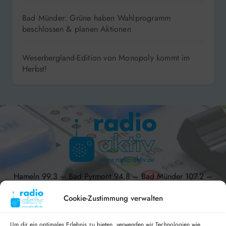
Bad Münder: Grüne haben Wahlprogramm
beschlossen & planen Aktionen
Weserbergland-Edition von Monopoly kommt im
Herbst!
Hameln 99.3 – Bad Pyrmont 94.8 – Bad Münder 107.2 –
DAB+ 9C
Cookie-Zustimmung verwalten
Um dir ein optimales Erlebnis zu bieten, verwenden wir Technologien wie