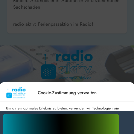
Rinteln: Alkoholisierter Autofahrer verursacht hohen
Sachschaden
radio aktiv: Ferienpassaktion im Radio!
Hameln 99.3 – Bad Pyrmont 94.8 – Bad Münder 107.2 –
DAB+ 9C
Cookie-Zustimmung verwalten
Um dir ein optimales Erlebnis zu bieten, verwenden wir Technologien wie
Cookies, um Geräteinformationen zu speichern und/oder darauf zuzugreifen.
Wenn du diesen Technologien zustimmst, können wir Daten wie das
radio aktiv e.V.
Surfverhalten oder eindeutige IDs auf dieser Website verarbeiten. Wenn du
deine Zustimmung nicht erteilst oder zurückziehst, können bestimmte Merkmale