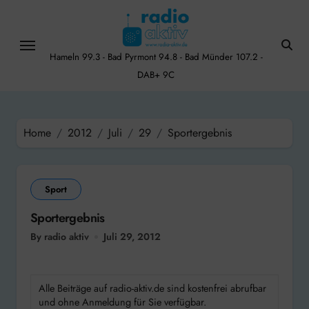
Skip
to
content
Hameln 99.3 - Bad Pyrmont 94.8 - Bad Münder 107.2 -
DAB+ 9C
Home
2012
Juli
29
Sportergebnis
Sport
Sportergebnis
By radio aktiv
Juli 29, 2012
Alle Beiträge auf radio-aktiv.de sind kostenfrei abrufbar
und ohne Anmeldung für Sie verfügbar.