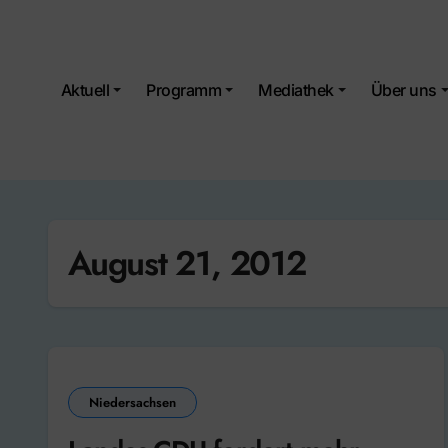
Skip
to
content
Aktuell
Programm
Mediathek
Über uns
August 21, 2012
Niedersachsen