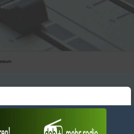
essum
wendiges akzeptieren
Einstellungen ansehen