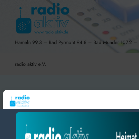
Hameln 99.3 – Bad Pyrmont 94.8 – Bad Münder 107.2 
radio aktiv e.V.
BlogData
by
Themeansar
.
Um dir ein optimales Erlebnis zu bieten, verwenden wir Technologien wie Cooki
Geräteinformationen zu speichern und/oder darauf zuzugreifen. Wenn du diesen
zustimmst, können wir Daten wie das Surfverhalten oder eindeutige IDs auf diese
verarbeiten. Wenn du deine Zustimmung nicht erteilst oder zurückziehst, können