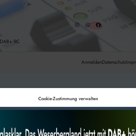
– DAB+ 9C
Anmelden
Datenschutz
Impr
Cookie-Zustimmung verwalten
es, um
Alles akzeptieren
Nur Not
 Technologien
r Website
 bestimmte Merkmale