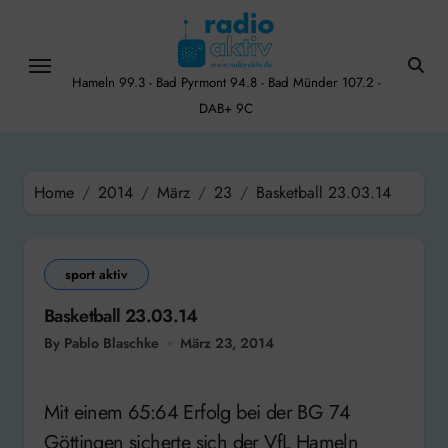
Skip
to
content
Hameln 99.3 - Bad Pyrmont 94.8 - Bad Münder 107.2 -
DAB+ 9C
Home
2014
März
23
Basketball 23.03.14
sport aktiv
Basketball 23.03.14
By Pablo Blaschke
März 23, 2014
Mit einem 65:64 Erfolg bei der BG 74
Göttingen sicherte sich der VfL Hameln