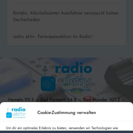
Lippe: Drei bestätigte Luchsbeobachtungen!
Rinteln: Alkoholisierter Autofahrer verursacht hohen
Sachschaden
radio aktiv: Ferienpassaktion im Radio!
Hameln 99.3 – Bad Pyrmont 94.8 – Bad Münder 107.2 –
DAB+ 9C
Cookie-Zustimmung verwalten
Um dir ein optimales Erlebnis zu bieten, verwenden wir Technologien wie