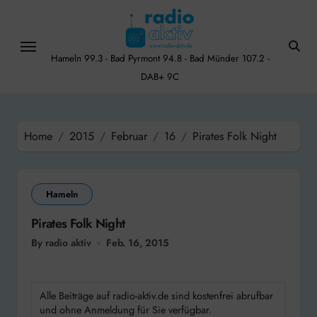
Skip
to
content
Hameln 99.3 - Bad Pyrmont 94.8 - Bad Münder 107.2 -
DAB+ 9C
Home
2015
Februar
16
Pirates Folk Night
Hameln
Pirates Folk Night
By radio aktiv
Feb. 16, 2015
Alle Beiträge auf radio-aktiv.de sind kostenfrei abrufbar
und ohne Anmeldung für Sie verfügbar.