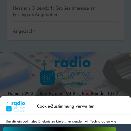
Hessisch Oldendorf: Großes Interesse an
Ferienpass-Angeboten
Angedacht
Hameln 99.3 – Bad Pyrmont 94.8 – Bad Münder 107.2 –
DAB+ 9C
Cookie-Zustimmung verwalten
Um dir ein optimales Erlebnis zu bieten, verwenden wir Technologien wie
Cookies, um Geräteinformationen zu speichern und/oder darauf zuzugreifen.
radio aktiv e.V.