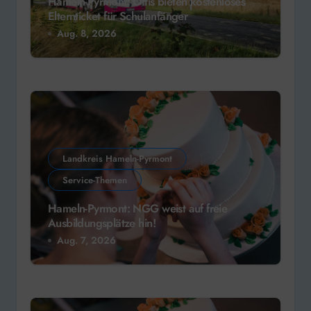
Hameln-Pyrmont: Öffis bieten kostenloses
Elternticket für Schulanfänger
Aug. 8, 2026
Landkreis Hameln-Pyrmont
Service-Themen
Hameln-Pyrmont: NGG weist auf freie
Ausbildungsplätze hin!
Aug. 7, 2026