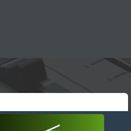
essum
wendiges akzeptieren
Einstellungen ansehen