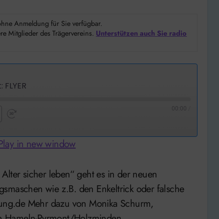
d ohne Anmeldung für Sie verfügbar.
e Mitglieder des Trägervereins.
Unterstützen auch Sie radio
: FLYER
00:00
/
nd
Fast
Forward
Play in new window
nds
30
seconds
gsmaschen wie z.B. den Enkeltrick oder falsche
ratung.de Mehr dazu von Monika Schurm,
ktion Hameln-Pyrmont/Holzminden…