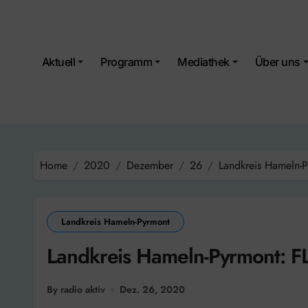
Skip
to
content
Aktuell
Programm
Mediathek
Über uns
Home
2020
Dezember
26
Landkreis Hameln-
Landkreis Hameln-Pyrmont
Landkreis Hameln-Pyrmont: F
By radio aktiv
Dez. 26, 2020