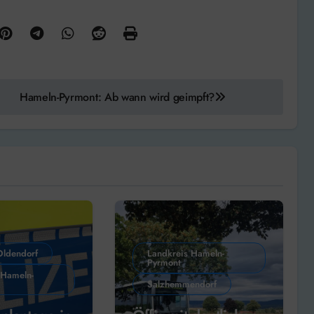
Hameln-Pyrmont: Ab wann wird geimpft?
Oldendorf
Landkreis Hameln-
Pyrmont
 Hameln-
Salzhemmendorf