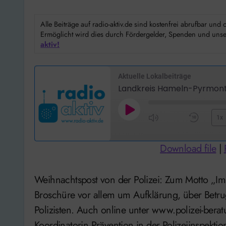
Alle Beiträge auf radio-aktiv.de sind kostenfrei abrufbar un
Ermöglicht wird dies durch Fördergelder, Spenden und unser
aktiv!
Aktuelle Lokalbeiträge
Landkreis Hameln-Pyrmont
Play
1x
Mute/Unmute
Rewi
Episode
Episode
10
Download file
|
Seco
Weihnachtspost von der Polizei: Zum Motto „Im Alter sicher leben“ geht es in der neuen
Broschüre vor allem um Aufklärung, über Betru
Polizisten. Auch online unter www.polizei-be
Koordinatorin Prävention in der Polizeiinspe