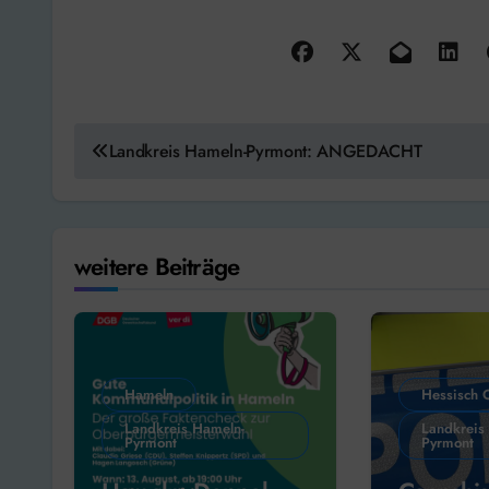
Beitragsnavigation
Landkreis Hameln-Pyrmont: ANGEDACHT
weitere Beiträge
Hameln
Hessisch 
Landkreis Hameln-
Landkreis
Pyrmont
Pyrmont