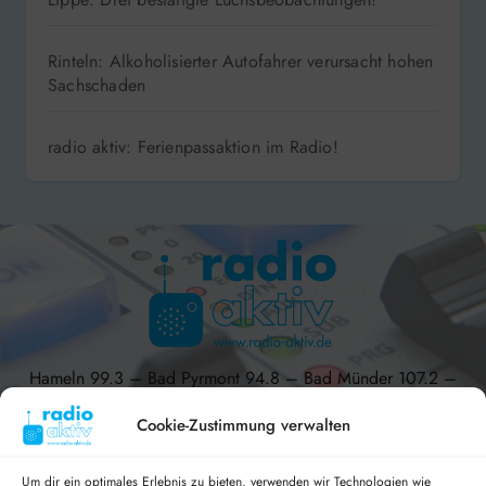
Rinteln: Alkoholisierter Autofahrer verursacht hohen
Sachschaden
radio aktiv: Ferienpassaktion im Radio!
Hameln 99.3 – Bad Pyrmont 94.8 – Bad Münder 107.2 –
DAB+ 9C
Cookie-Zustimmung verwalten
Um dir ein optimales Erlebnis zu bieten, verwenden wir Technologien wie