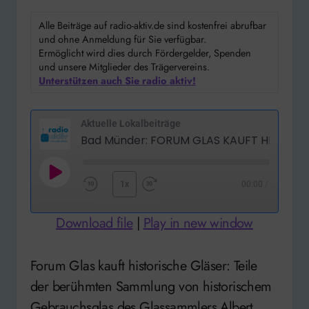
Alle Beiträge auf radio-aktiv.de sind kostenfrei abrufbar
und ohne Anmeldung für Sie verfügbar.
Ermöglicht wird dies durch Fördergelder, Spenden
und unsere Mitglieder des Trägervereins.
Unterstützen auch Sie radio aktiv!
Aktuelle Lokalbeiträge
Play
1x
00:00
/
Rewind
Fast
Episode
10
Forward
Download file
|
Play in new window
Seconds
30
seconds
Forum Glas kauft historische Gläser: Teile
der berühmten Sammlung von historischem
Gebrauchsglas des Glassammlers Albert