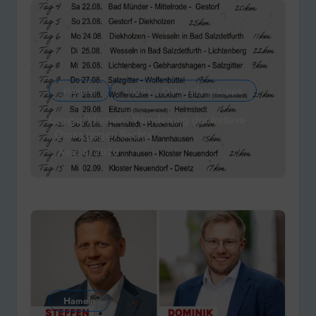
Hameln
Lügde / Ostwestfalen-Lippe
Lemgo/Hameln: Wanderung der Initiave
„Omas gegen Rechts“
Aug. 6, 2026
Hameln