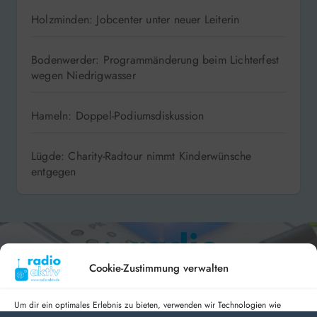
Holzminden: Jobcenter unter neuer Leiterin
Bodenwerder: Programmänderung beim Lichterfest
wegen Niedrigwasser
Hameln: Doppel-Podiumsdiskussion
Lügde: Charity-Radtour nimmt Kinderwünsche
entgegen
Cookie-Zustimmung verwalten
Um dir ein optimales Erlebnis zu bieten, verwenden wir Technologien wie