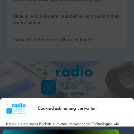
Rinteln: Alkoholisierter Autofahrer verursacht hohen
Sachschaden
radio aktiv: Ferienpassaktion im Radio!
Hameln 99.3 – Bad Pyrmont 94.8 – Bad Münder 107.2 –
DAB+ 9C
Cookie-Zustimmung verwalten
Um dir ein optimales Erlebnis zu bieten, verwenden wir Technologien wie
Cookies, um Geräteinformationen zu speichern und/oder darauf zuzugreifen.