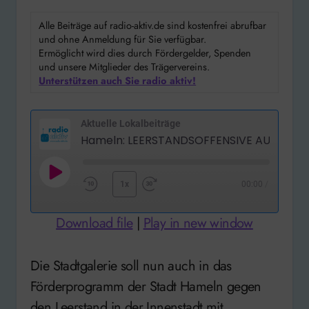
Alle Beiträge auf radio-aktiv.de sind kostenfrei abrufbar
und ohne Anmeldung für Sie verfügbar.
Ermöglicht wird dies durch Fördergelder, Spenden
und unsere Mitglieder des Trägervereins.
Unterstützen auch Sie radio aktiv!
Aktuelle Lokalbeiträge
Play
1x
00:00
/
Rewind
Fast
Episode
10
Forward
Download file
|
Play in new window
Seconds
30
seconds
Die Stadtgalerie soll nun auch in das
Förderprogramm der Stadt Hameln gegen
den Leerstand in der Innenstadt mit