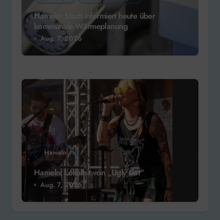
Hameln: Stadt informiert heute über
kommunale Wärmeplanung
Aug. 7, 2026
Hameln
Hameln: Lokalhit von „Ugly Cat“
Aug. 7, 2026