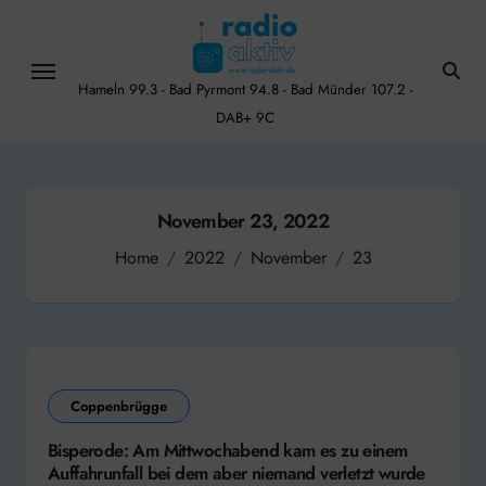
Skip
to
content
Hameln 99.3 - Bad Pyrmont 94.8 - Bad Münder 107.2 -
DAB+ 9C
November 23, 2022
Home
2022
November
23
Coppenbrügge
Bisperode: Am Mittwochabend kam es zu einem
Auffahrunfall bei dem aber niemand verletzt wurde