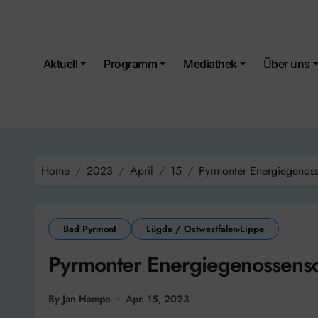
Skip
to
content
Aktuell
Programm
Mediathek
Über uns
Home
2023
April
15
Pyrmonter Energiegenossen
Bad Pyrmont
Lügde / Ostwestfalen-Lippe
Pyrmonter Energiegenossenscha
By Jan Hampe
Apr. 15, 2023