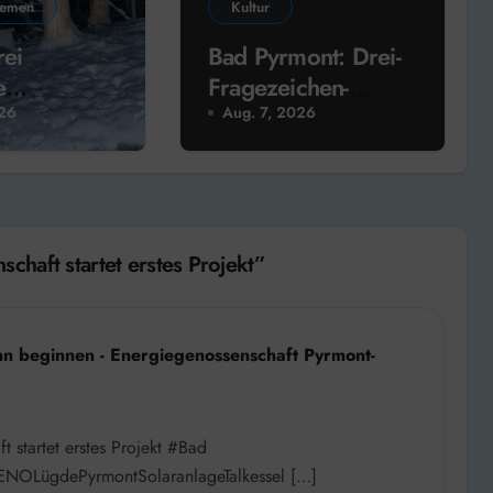
hemen
Kultur
rei
Bad Pyrmont: Drei-
e
Fragezeichen-
obachtunge
Sprecher liest heute
026
Aug. 7, 2026
im Schlosshof
haft startet erstes Projekt”
nn beginnen - Energiegenossenschaft Pyrmont-
 startet erstes Projekt #Bad
NOLügdePyrmontSolaranlageTalkessel […]