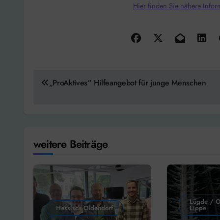
Hier finden Sie nähere Infor
Beitragsnavigation
„ProAktives“ Hilfeangebot für junge Menschen
weitere Beiträge
Lügde / O
Hessisch Oldendorf
Lippe