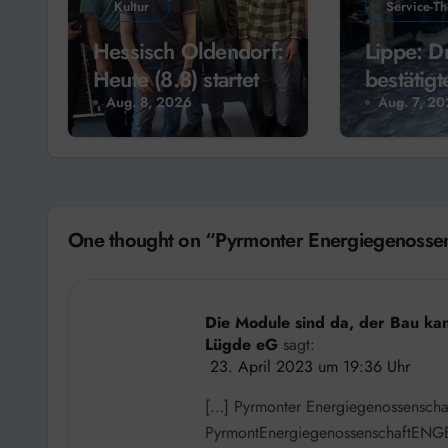
Kultur
Service-T
Hessisch Oldendorf:
Lippe: D
Heute (8.8) startet
bestätigt
das 3. „Jazz-
Luchsbe
Aug. 8, 2026
Aug. 7, 2
Picknick“ auf dem
n!
Kirchplatz um 13
Uhr
One thought on “Pyrmonter Energiegenossensc
Die Module sind da, der Bau ka
Lügde eG
sagt:
23. April 2023 um 19:36 Uhr
[…] Pyrmonter Energiegenossenschaft
PyrmontEnergiegenossenschaftENGE