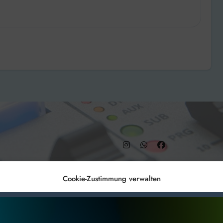
– DAB+ 9C
Cookie-Zustimmung verwalten
Anmelden
Datenschutz
Impr
es, um
Alles akzeptieren
Nur Not
 Technologien
r Website