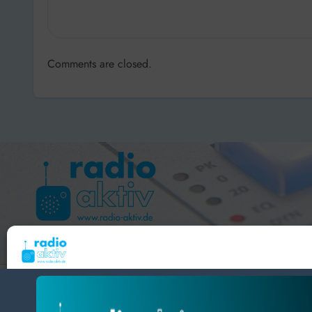
Comments are closed.
Hameln 99.3 – Bad Pyrmont 94.8 – Bad Münder 107.2 
Um dir ein optimales Erlebnis zu bieten, verwenden wir Technologien wie Cooki
radio aktiv e.V.
Geräteinformationen zu speichern und/oder darauf zuzugreifen. Wenn du diesen
zustimmst, können wir Daten wie das Surfverhalten oder eindeutige IDs auf diese