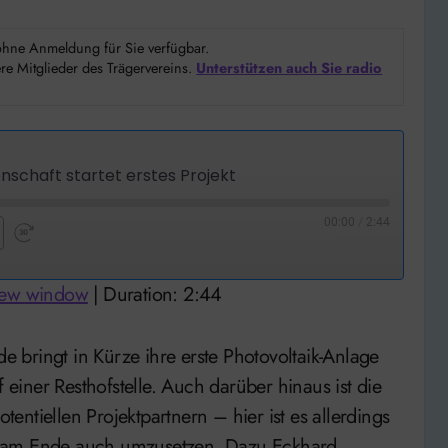
d ohne Anmeldung für Sie verfügbar.
e Mitglieder des Trägervereins.
Unterstützen auch Sie radio
schaft startet erstes Projekt
00:00
/
2:44
nd
Fast
Forward
new window
|
Duration: 2:44
nds
30
seconds
f einer Resthofstelle. Auch darüber hinaus ist die
ntiellen Projektpartnern – hier ist es allerdings
t am Ende auch umzusetzen. Dazu Eckhard