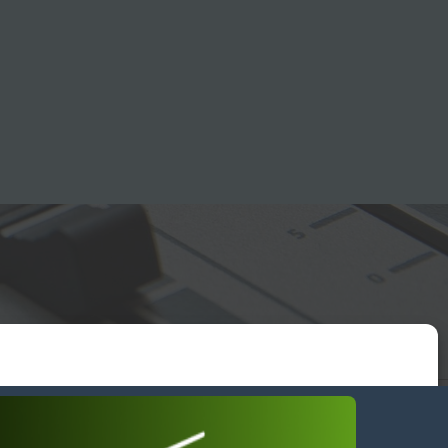
essum
wendiges akzeptieren
Einstellungen ansehen