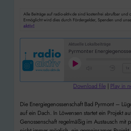
Alle Beiträge auf radio-aktiv.de sind kostenfrei abrufbar un
Ermöglicht wird dies durch Fördergelder, Spenden und unser
aktiv!
Aktuelle Lokalbeiträge
Pyrmonter Energiegenossen
Play
1x
Mute/Unmute
Rewi
Episode
Episode
10
Download file
|
Play in 
Seco
Die Energiegenossenschaft Bad Pyrmont – Lügde bringt in Kürze ihre erste Photovoltaik-Anlage
auf ein Dach. In Löwensen startet ein Projekt au
Genossenschaft regelmäßig im Austausch mit pote
nicht immer möglich, ein gemeinsames Projek