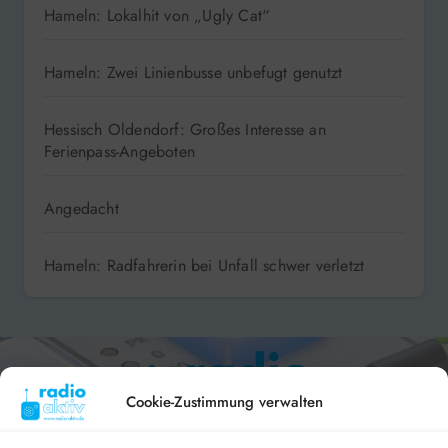
Hameln: Lokalhit von „Ugly Cat“
Hameln: Zwei Linienbusse unbefugt genutzt
Hessisch Oldendorf: Großes Interesse an
Ferienpass-Angeboten
Angedacht
Hameln: Radfahrerin bei Unfall schwer verletzt
Cookie-Zustimmung verwalten