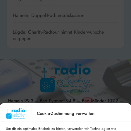
Hameln: Doppel-Podiumsdiskussion
Lügde: Charity-Radtour nimmt Kinderwünsche
entgegen
Hameln 99.3 – Bad Pyrmont 94.8 – Bad Münder 107.2 –
DAB+ 9C
Cookie-Zustimmung verwalten
Um dir ein optimales Erlebnis zu bieten, verwenden wir Technologien wie