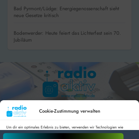
Bad Pyrmont/Lüdge: Energiegenossenschaft sieht
neue Gesetze kritisch
Bodenwerder: Heute feiert das Lichterfest sein 70.
Jubiläum
Hameln 99.3 – Bad Pyrmont 94.8 – Bad Münder 107.2 –
DAB+ 9C
Cookie-Zustimmung verwalten
Um dir ein optimales Erlebnis zu bieten, verwenden wir Technologien wie
Cookies, um Geräteinformationen zu speichern und/oder darauf zuzugreifen.
Wenn du diesen Technologien zustimmst, können wir Daten wie das