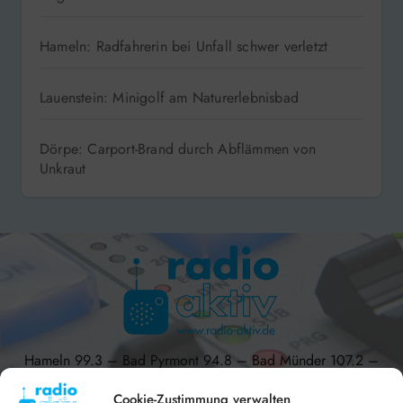
Angedacht
Hameln: Radfahrerin bei Unfall schwer verletzt
Lauenstein: Minigolf am Naturerlebnisbad
Dörpe: Carport-Brand durch Abflämmen von
Unkraut
Hameln 99.3 – Bad Pyrmont 94.8 – Bad Münder 107.2 –
DAB+ 9C
Cookie-Zustimmung verwalten