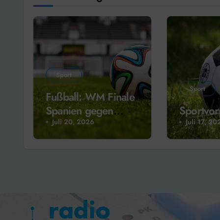
Sport
Sport
Fußball: WM Finale
Spanien gegen
Sportvor
Argentinien
Juli 20, 2026
Juli 17, 20