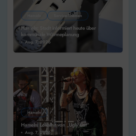
Hameln
Service-Themen
Hameln: Stadt informiert heute über
kommunale Wärmeplanung
Aug. 7, 2026
Hameln
Hameln: Lokalhit von „Ugly Cat“
Aug. 7, 2026