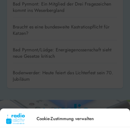
Bad Pyrmont: Ein Mitglied der Drei Fragezeichen
kommt ins Weserbergland
Braucht es eine bundesweite Kastratiospflicht für
Katzen?
Bad Pyrmont/Lüdge: Energiegenossenschaft sieht
neue Gesetze kritisch
Bodenwerder: Heute feiert das Lichterfest sein 70.
Jubiläum
Cookie-Zustimmung verwalten