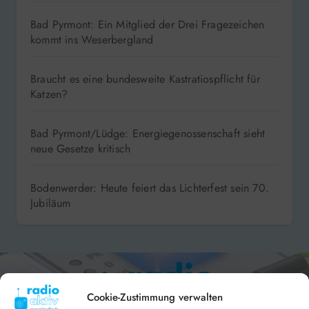
Bad Pyrmont: Ein Mitglied der Drei Fragezeichen
kommt ins Weserbergland
Braucht es eine bundesweite Kastratiospflicht für
Katzen?
Bad Pyrmont/Lüdge: Energiegenossenschaft sieht
neue Gesetze kritisch
Bodenwerder: Heute feiert das Lichterfest sein 70.
Jubiläum
Cookie-Zustimmung verwalten