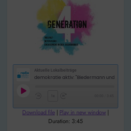
Aktuelle Lokalbeiträge
Play
1x
00:00
/
3:45
Rewind
Fast
Episode
10
Forward
Download file
|
Play in new window
|
Seconds
30
Duration: 3:45
seconds