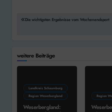
Beitragsnavigation
Die wichtigsten Ergebnisse vom Wochenendsport
weitere Beiträge
Landkreis Schaumburg
Region Weserbergland
Region We
Weserbergland:
Weserbe