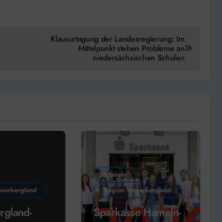
Klausurtagung der Landesregierung: Im
Mittelpunkt stehen Probleme an
niedersächsischen Schulen
Hameln
serbergland
Region Weserbergland
rgland-
Sparkasse Hameln-