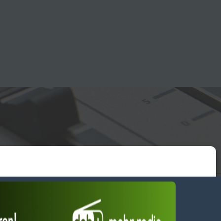
essum
wendiges akzeptieren
Einstellungen ansehen