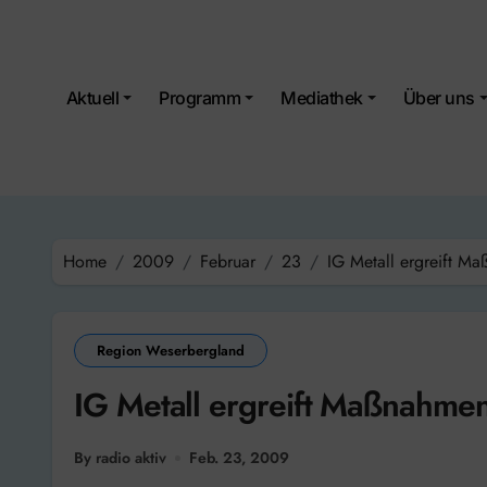
Skip
to
content
Aktuell
Programm
Mediathek
Über uns
Home
2009
Februar
23
IG Metall ergreift M
Region Weserbergland
IG Metall ergreift Maßnahmen
By radio aktiv
Feb. 23, 2009