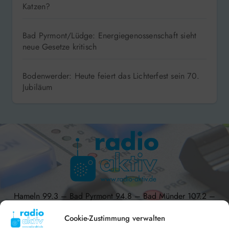
Braucht es eine bundesweite Kastratiospflicht für
Katzen?
Bad Pyrmont/Lüdge: Energiegenossenschaft sieht
neue Gesetze kritisch
Bodenwerder: Heute feiert das Lichterfest sein 70.
Jubiläum
Hameln 99.3 – Bad Pyrmont 94.8 – Bad Münder 107.2 –
DAB+ 9C
Cookie-Zustimmung verwalten