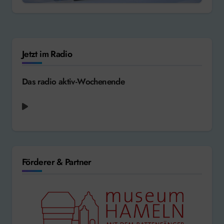
Jetzt im Radio
Das radio aktiv-Wochenende
Coldplay feat. Little Simz + Burna Boy +
Elyanna + Tini - We Pray [2025]
Förderer & Partner