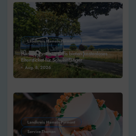
Landkreis Hameln-Pyrmont
Hameln-Pyrmont: Öffis bieten kostenloses
Elternticket für Schulanfänger
Aug. 8, 2026
Landkreis Hameln-Pyrmont
Service-Themen