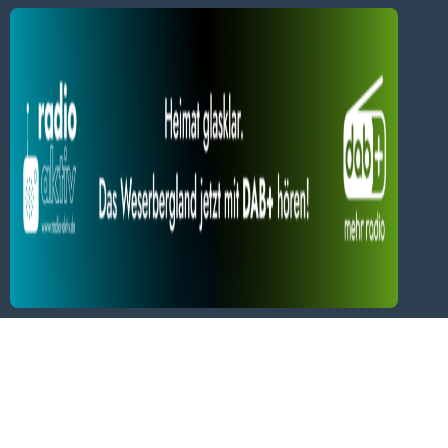
Um dir ein optimales Erlebnis zu bieten, verwenden wir Technologien wie
Cookies, um Geräteinformationen zu speichern und/oder darauf zuzugreifen.
Wenn du diesen Technologien zustimmst, können wir Daten wie das
Surfverhalten oder eindeutige IDs auf dieser Website verarbeiten. Wenn du
deine Zustimmung nicht erteilst oder zurückziehst, können bestimmte Merkmale
und Funktionen beeinträchtigt werden.
Dienste verwalten
Alles akzeptieren
Neue Beiträge
Nur Notwendiges akzeptieren
Hameln: Wie wollen wir in Zukunft heizen?
Einstellungen ansehen
Die meisten Heidelbeeren kommen aus
Niedersachsen
Hameln-Pyrmont: Anmeldung für „Innenansichten“