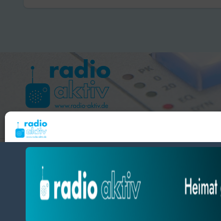
Hameln 99.3 – Bad Pyrmont 94.8 – Bad Münder 107.2 
Um dir ein optimales Erlebnis zu bieten, verwenden wir Technologien wie Cooki
radio aktiv e.V.
Geräteinformationen zu speichern und/oder darauf zuzugreifen. Wenn du diesen
zustimmst, können wir Daten wie das Surfverhalten oder eindeutige IDs auf diese
BlogData
by
Themeansar
.
verarbeiten. Wenn du deine Zustimmung nicht erteilst oder zurückziehst, können
und Funktionen beeinträchtigt werden.
Datenschutz
Impressum