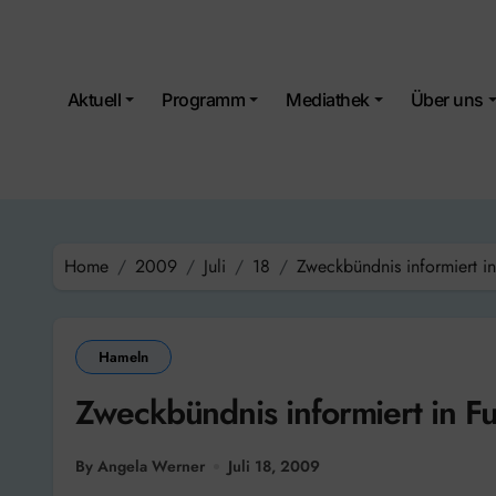
Skip
to
content
Aktuell
Programm
Mediathek
Über uns
Home
2009
Juli
18
Zweckbündnis informiert 
Hameln
Zweckbündnis informiert in 
By Angela Werner
Juli 18, 2009