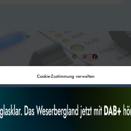
– DAB+ 9C
Cookie-Zustimmung verwalten
Anmelden
Datenschutz
Impr
es, um
Alles akzeptieren
Nur Not
 Technologien
r Website
 bestimmte Merkmale