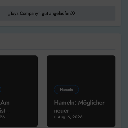
„Toys Company“ gut angelaufen
Hameln
 Am
Hameln: Möglicher
st
neuer
est im
Rathausstandort
026
Aug. 6, 2026