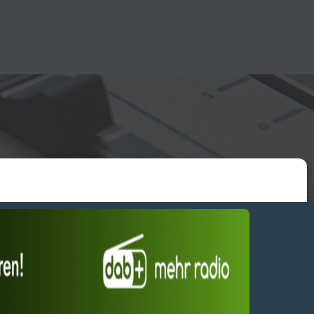
essum
wendiges akzeptieren
Einstellungen ansehen
Dienste verwalten