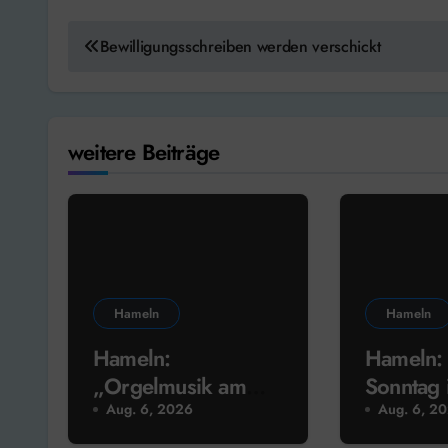
Beitragsnavigation
Bewilligungsschreiben werden verschickt
weitere Beiträge
Hameln
Hameln
Hameln:
Hameln:
„Orgelmusik am
Sonntag i
Donnerstag“ mit
Sommerf
Aug. 6, 2026
Aug. 6, 2
Anneke Brose
Museum