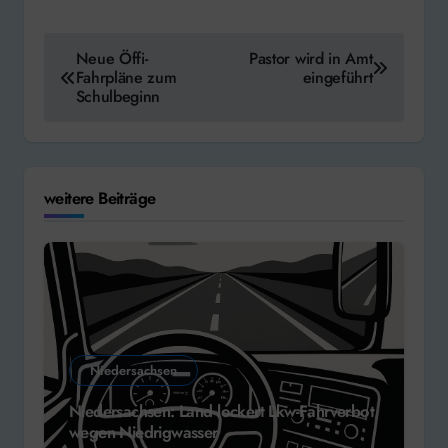
Beitragsnavigation
Neue Öffi-
Pastor wird in Amt
Fahrpläne zum
eingeführt
Schulbeginn
weitere Beiträge
Niedersachsen
Niedersachsen: Land lockert Lkw-Fahrverbot
wegen Niedrigwasser